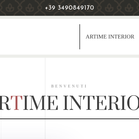
+39 3490849170
ARTIME INTERIOR
BENVENUTI
R
T
IME INTERI