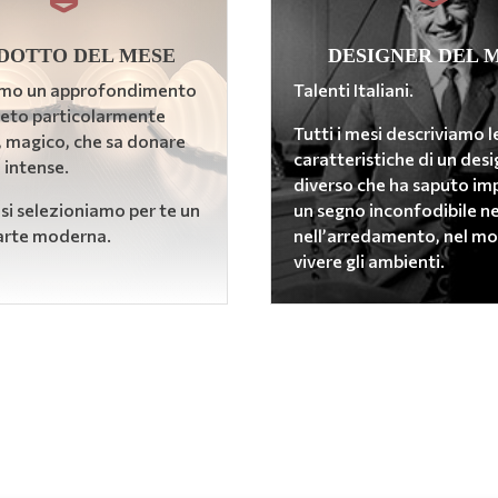
DOTTO DEL MESE
DESIGNER DEL 
mo un approfondimento
Talenti Italiani.
geto particolarmente
Tutti i mesi descriviamo l
, magico, che sa donare
caratteristiche di un des
 intense.
diverso che ha saputo im
esi selezioniamo per te un
un segno inconfodibile nel
arte moderna.
nell’arredamento, nel mo
vivere gli ambienti.