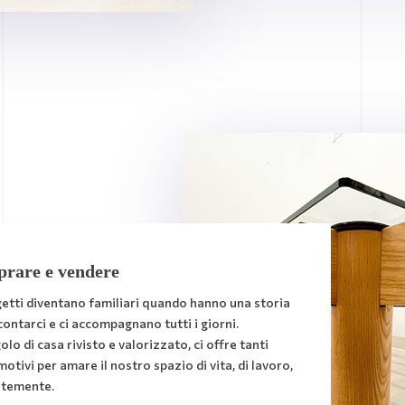
rare e vendere
getti diventano familiari quando hanno una storia
contarci e ci accompagnano tutti i giorni.
lo di casa rivisto e valorizzato, ci offre tanti
motivi per amare il nostro spazio di vita, di lavoro,
ntemente.