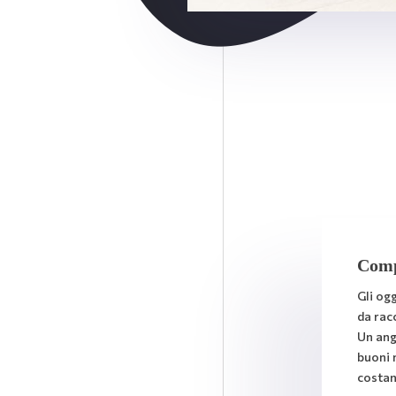
Comp
Gli og
da rac
Un ango
buoni 
costa