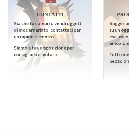
CONTATTI
PRO
Sia che tu compri o vendi oggetti
Suggeria
di modernariato, contattaci per
su un og
un rapido riscontro.
esclusivo
emozioni
Siamo a tua disposizione per
consigliarti e aiutarti.
Tutti i m
pezzo d’