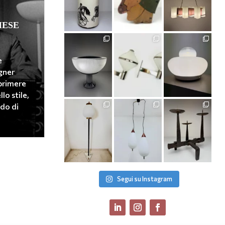
MESE
e
igner
primere
lo stile,
do di
Segui su Instagram