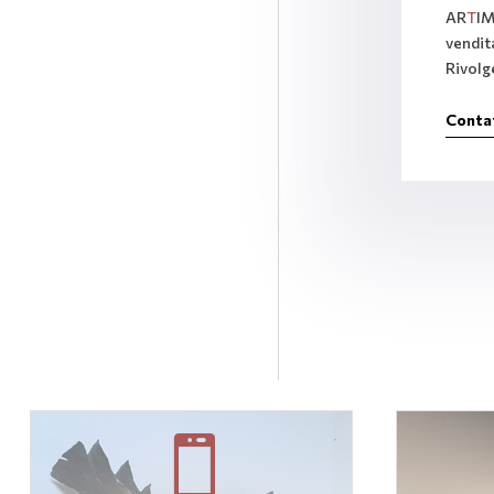
AR
T
IM
vendit
Rivolge
Conta
